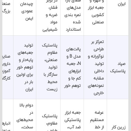
و مهره و
فضای باز،
در برابر
چیدمان
صنعتی
جعبه ابزار
مدل‌های
فشار،
عمودی
بزرگ
کشویی
نمره ‌بندی
ضربه و
ایمن
صنعتی
‌شده
مواد
استاندارد
شیمیایی
تمرکز بر
پلاستیک
تولید
طراحی
پالت‌های
مقاوم
جعبه‌های
نوآورانه و
مدل B و
صنایع
صنعتی،
پایه‌دار و
تولید
N، جعبه
دارویی،
تولید
توهم خور
تیک
داخلی
ابزارهای
آموزشی و
سازگار با
برای اولین
مشابه
کم‌ جا و
کارگاهی
محیط
بار در
نمونه‌های
توهم‌ خور
زیست
ایران
خارجی
دوام بالا
عرضه
جعبه ابزار
در
پلاستیک
مستقیم
پلاستیکی
محیط‌های
مقاوم،
انبارهای
کار
از خط
ضد آب،
سخت،
طراحی
صنعتی و