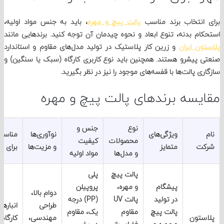
انتخاب برند مناسب
پالت پیچ و مهره
، باید به جنس مواد اولیه،
م بدنه، تنوع ابعاد و نحوه چیدمان آن توجه کنید. برندهایی مانند
ن ایران
و زرین کار پلاستیک در تولید مدل‌های مقاوم و استاندارد
پیشرو هستند. همچنین باید نوع کاربری کارگاه (سبک یا سنگین) و
 پالت‌ها با قفسه‌های موجود را نیز در نظر بگیرید.
یسه برندهای پالت پیچ و مهره
نوع
جنس و
ویژگی‌های
نوآوری‌ها
مناسب
محصولات
کیفیت
ت
متمایز
و مزیت‌ها
برای
و مدل‌ها
مواد اولیه
پالت پیچ
پلی
پیشگام
و مهره،
‌پروپیلن
دوام بالا،
در تولید
پالت UV
(PP) درجه
طراحی
انبارها و
پالت پیچ
مقاوم
یک، مقاوم
تون
مهندسی،
کارگاه‌های