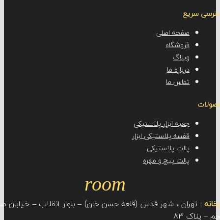
سریع
صفحه اصلی
فروشگاه
وبلاگ
درباره ما
تماس ما
جعبه ابزار پلاستیکی
قفسه پلاستیکی ابزار
پالت پلاستیکی
پالت پیچ و مهره
room
تهران ، شهر قدس (قلعه حسن خان) – بلوار انقلاب – خیابان صنعت
ک 83