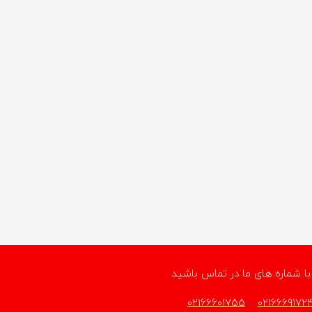
با شماره های ما در تماس باشید
02166601755
–
0216669172