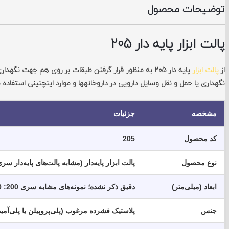
توضیحات محصول
پالت ابزار پایه‏ دار 205
از
پالت ابزار
پایه‏ دار 205 به منظور قرار گرفتن طبقات بر روی هم جهت ن
نگهداری یا حمل و نقل وسایل دارویی در داروخانه‏ها و موارد اینچنینی استفاده م
مشخصه
جزئیات
کد محصول
205
نوع محصول
پالت ابزار پایه‌دار (مشابه پالت‌های پایه‌دار سری 200 پلاستون ایرا
ابعاد (میلی‌متر)
دقیق ذکر نشده؛ نمونه‌های مشابه سری 200: 170×220×385 (مدل 201)، 110×130×190 (مدل 202)
جنس
پلاستیک فشرده مرغوب (پلی‌پروپیلن یا پلی‌آمی