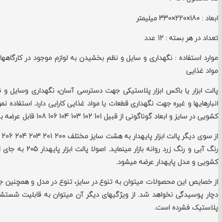
ابعاد
: 180×220×330 میلیمتر
تعداد در هر بسته
: 12 عدد
موارد استفاده
مواد غذایی
کشویی در سایز و ابعاد گوناگونی از قبیل 101 102 103 104 106 108 قابل عرضه به بازار می‎باشد.
رنگ آبی و رنگ ز
کشویی و مدل پایه‏دار عرضه می‎شود.
از خصایص این محصولات می‎توان به تنو
پلاستیک فشرده است.