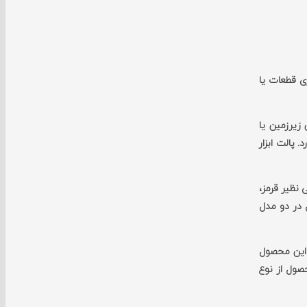
یرزمین یا انبارهای‎ها و غیره جهت نگهداری قطعات یا
نجات، فروشگاه‏ها و همچنین زیرزمین یا
 فراهم می‏آورد. پالت ابزار
‏های مختلفی نظیر قرمز،
این محصول در دو مدل
ود که این محصول
ود. جنس بدنه این محصول از نوع