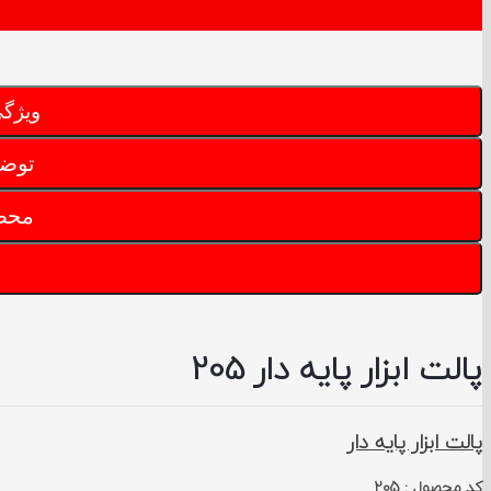
ویژگ
توضی
محص
پالت ابزار پایه دار 205
پالت ابزار پایه دار
کد محصول
: 205