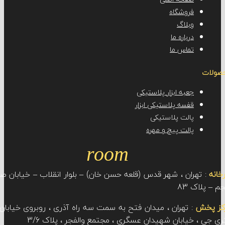
فروشگاه
وبلاگ
درباره ما
تماس ما
جعبه ابزار پلاستیکی
قفسه پلاستیکی ابزار
پالت پلاستیکی
پالت پیچ و مهره
room
تهران ، شهر قدس (قلعه حسن خان) – بلوار انقلاب – خیابان صنعت
ک 83
ش
: تهران ، میدان فتح به سمت سه راه آذری ، روبروی خیابان سی
 خیابان شهیدان عسگری ، مجتمع والفجر ، پلاک 3/6