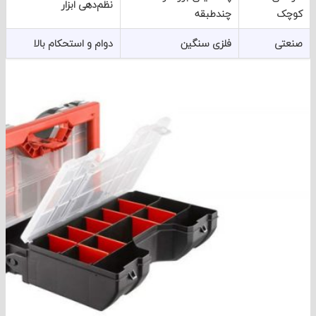
نظم‌دهی ابزار
ک
چندطبقه
تی
فلزی سنگین
دوام و استحکام بالا